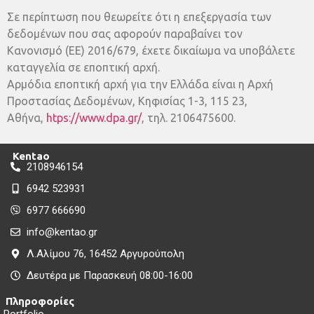
Σε περίπτωση που θεωρείτε ότι η επεξεργασία των
δεδομένων που σας αφορούν παραβαίνει τον
Κανονισμό (ΕΕ) 2016/679, έχετε δικαίωμα να υποβάλετε
καταγγελία σε εποπτική αρχή.
Αρμόδια εποπτική αρχή για την Ελλάδα είναι η Αρχή
Προστασίας Δεδομένων, Κηφισίας 1-3, 115 23,
Αθήνα,
htps://www.dpa.gr/
, τηλ. 2106475600.
Kentao
2108946154
6942 523931
6977 666690
info@kentao.gr
Λ.Αλίμου 76, 16452 Αργυρούπολη
Δευτέρα με Παρασκευή 08:00-16:00
Πληροφορίες
Portfolio