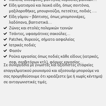
Είδη ιματισμού και λευκά είδη, όπως σεντόνια,
μαξιλαροθήκες, μπουρνούζια, πετσέτες, ποδιές ….
Είδη γάμου – βάπτισης, όπως μπομπονιέρες,
λαδόπανα, βαπτιστικά…
Ζώνες και στολές πολεμικών τεχνών
Τσάντες, υφασμάτινες σακούλες…
Patches, θυρεούς, σήματα ασφαλείας
Ιατρικές ποδιές
Φασόν
Ρούχα εργασίας όπως ποδιές κάθε είδους (ιατρικές,
σεφ, σερβιτόρων κτλ.), φόρμες εργασίας…
Σε συνεργασία με γνωστές και αξιόπιστες εταιρείες
επαγγελματικού ρουχισμού και αξεσουάρ μπορούμε να
σας προμηθεύσουμε ότι χρειάζεστε (με ή χωρίς κέντημα)
σε ανταγωνιστικές τιμές.