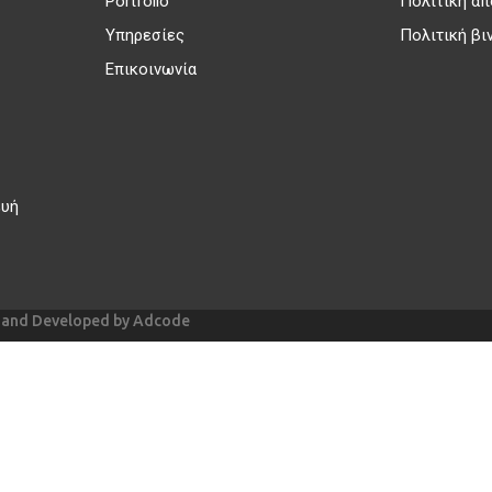
Portfolio
Πολιτική α
Υπηρεσίες
Πολιτική βι
Επικοινωνία
ευή
ed and Developed by Adcode