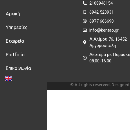
2108946154
6942 523931
Αρχική
6977 666690
Υπηρεσίες
info@kentao.gr
Λ.Αλίμου 76, 16452
Εταιρεία
Αργυρούπολη
Portfolio
Δευτέρα με Παρασκ
08:00-16:00
Επικοινωνία
© All rights reserved. Design